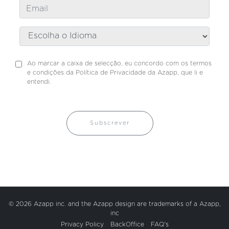
Ao marcar a caixa de selecção, eu concordo com os termos
e condições da Política de Privacidade da Azapp, que li e
entendi.
Subscrever
© 2026 Azapp inc. and the Azapp design are trademarks of a Azapp,
inc
Privacy Policy
BackOffice
FAQ's